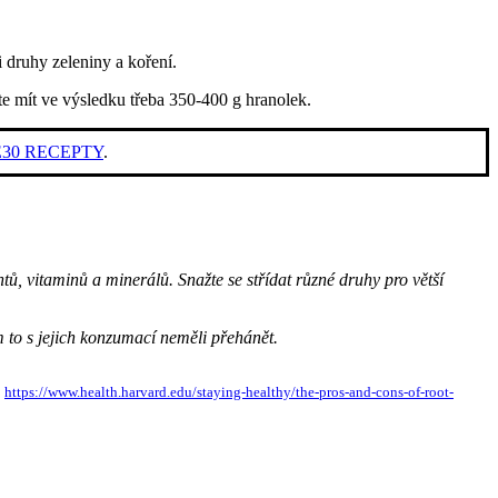
 druhy zeleniny a koření.
ete mít ve výsledku třeba 350-400 g hranolek.
E30 RECEPTY
.
ntů, vitaminů a minerálů. Snažte se střídat různé druhy pro větší
 to s jejich konzumací neměli přehánět.
:
https://www.health.harvard.edu/staying-healthy/the-pros-and-cons-of-root-