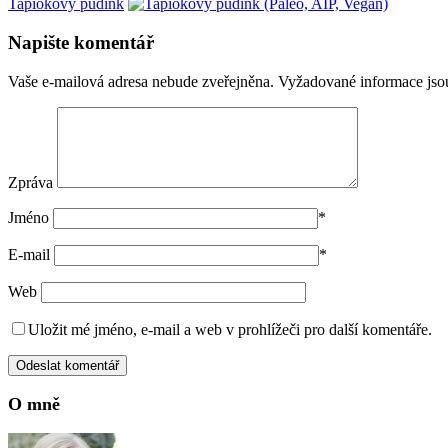
Tapiokový pudink
Napište komentář
Vaše e-mailová adresa nebude zveřejněna.
Vyžadované informace js
Zpráva
Jméno
*
E-mail
*
Web
Uložit mé jméno, e-mail a web v prohlížeči pro další komentáře.
O mně