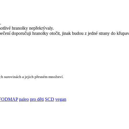
.
otlivé hranolky nepřekrývaly.
 pečení doporučuji hranolky otočit, jinak budou z jedné strany do křupa
ch surovinách a jejich přesném množství.
 FODMAP
paleo
pro děti
SCD
vegan