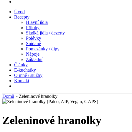
Úvod
Recepty
Hlavní jídla
Přílohy
Sladká jídla / dezerty
Polévky
Snídaně
Pomazánky / dipy
Nápoje
Základní
Články
E-kuchařky
O mně / služby
Kontakt
Domů
»
Zeleninové hranolky
Zeleninové hranolky