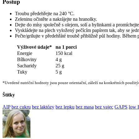
Postup
Troubu předehřejte na 240 °C.
Zeleninu očistěte a nakrájejte na hranolky.
Dejte do mísy společně s olejem, solí a bylinkami a promíchejte
Vyskládejte na plech vyložený pečícím papírem tak, aby se jedn
Pečte/grilujte v předehřáté troubě přibližně půl hodiny. Během
Výživové údaje*
na 1 porci
Energie
150 kcal
Bílkoviny
4 g
Sacharidy
25 g
Tuky
5 g
*Uvedené nutriční hodnoty jsou pouze orientační, záleží na konkrétních použitý
Štítky
AIP
bez cukru
bez laktózy
bez lepku
bez masa
bez vajec
GAPS
low