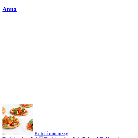
Anna
Kuřecí minipizzy