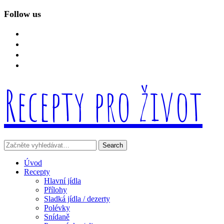
Follow us
facebook
instagram
linkedin
mail
Recepty pro život
Úvod
Recepty
Hlavní jídla
Přílohy
Sladká jídla / dezerty
Polévky
Snídaně