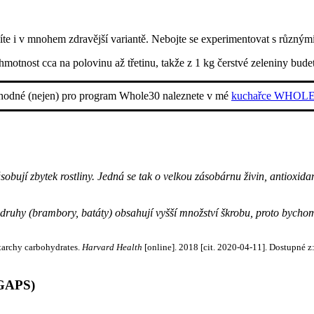
íte i v mnohem zdravější variantě. Nebojte se experimentovat s různými
 hmotnost cca na polovinu až třetinu, takže z 1 kg čerstvé zeleniny bud
vhodné (nejen) pro program Whole30 naleznete v mé
kuchařce WHOL
sobují zbytek rostliny. Jedná se tak o velkou zásobárnu živin, antioxida
druhy (brambory, batáty) obsahují vyšší množství škrobu, proto bychom
starchy carbohydrates.
Harvard Health
[online]. 2018 [cit. 2020-04-11]. Dostupné z
 GAPS)