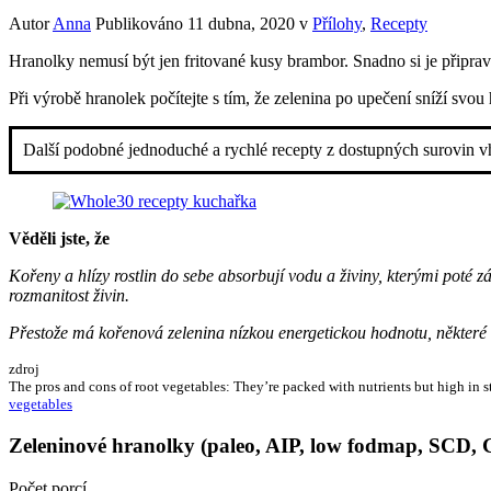
Autor
Anna
Publikováno
11 dubna, 2020
v
Přílohy
,
Recepty
Hranolky nemusí být jen fritované kusy brambor. Snadno si je připrav
Při výrobě hranolek počítejte s tím, že zelenina po upečení sníží svou
Další podobné jednoduché a rychlé recepty z dostupných surovin 
Věděli jste, že
Kořeny a hlízy rostlin do sebe absorbují vodu a živiny, kterými poté zá
rozmanitost živin.
Přestože má kořenová zelenina nízkou energetickou hodnotu, některé 
zdroj
The pros and cons of root vegetables: They’re packed with nutrients but high in 
vegetables
Zeleninové hranolky (paleo, AIP, low fodmap, SCD,
Počet porcí