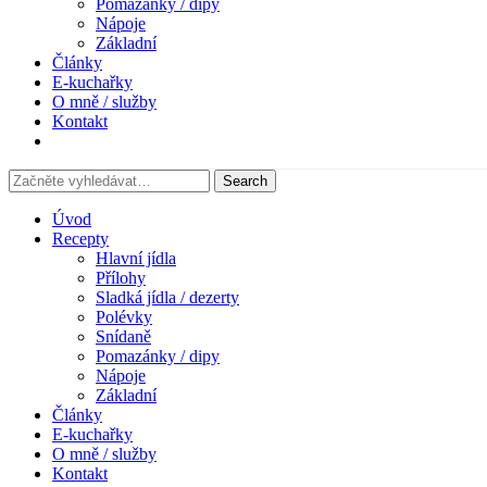
Pomazánky / dipy
Nápoje
Základní
Články
E-kuchařky
O mně / služby
Kontakt
Úvod
Recepty
Hlavní jídla
Přílohy
Sladká jídla / dezerty
Polévky
Snídaně
Pomazánky / dipy
Nápoje
Základní
Články
E-kuchařky
O mně / služby
Kontakt