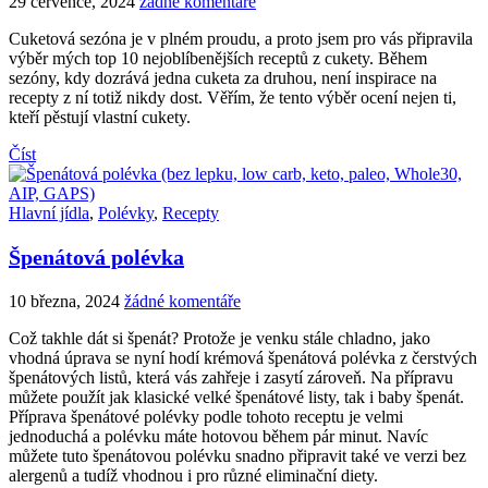
29 července, 2024
žádné komentáře
Cuketová sezóna je v plném proudu, a proto jsem pro vás připravila
výběr mých top 10 nejoblíbenějších receptů z cukety. Během
sezóny, kdy dozrává jedna cuketa za druhou, není inspirace na
recepty z ní totiž nikdy dost. Věřím, že tento výběr ocení nejen ti,
kteří pěstují vlastní cukety.
Číst
Hlavní jídla
,
Polévky
,
Recepty
Špenátová polévka
10 března, 2024
žádné komentáře
Což takhle dát si špenát? Protože je venku stále chladno, jako
vhodná úprava se nyní hodí krémová špenátová polévka z čerstvých
špenátových listů, která vás zahřeje i zasytí zároveň. Na přípravu
můžete použít jak klasické velké špenátové listy, tak i baby špenát.
Příprava špenátové polévky podle tohoto receptu je velmi
jednoduchá a polévku máte hotovou během pár minut. Navíc
můžete tuto špenátovou polévku snadno připravit také ve verzi bez
alergenů a tudíž vhodnou i pro různé eliminační diety.