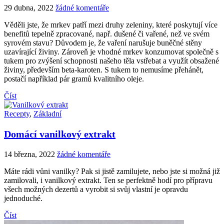
29 dubna, 2022
žádné komentáře
Věděli jste, že mrkev patří mezi druhy zeleniny, které poskytují více
benefitů tepelně zpracované, např. dušené či vařené, než ve svém
syrovém stavu? Důvodem je, že vaření narušuje buněčné stěny
uzavírající živiny. Zároveň je vhodné mrkev konzumovat společně s
tukem pro zvýšení schopnosti našeho těla vstřebat a využít obsažené
živiny, především beta-karoten. S tukem to nemusíme přehánět,
postačí například pár gramů kvalitního oleje.
Číst
Recepty
,
Základní
Domácí vanilkový extrakt
14 března, 2022
žádné komentáře
Máte rádi vůni vanilky? Pak si jistě zamilujete, nebo jste si možná již
zamilovali, i vanilkový extrakt. Ten se perfektně hodí pro přípravu
všech možných dezertů a vyrobit si svůj vlastní je opravdu
jednoduché.
Číst