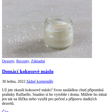
Dezerty
,
Recepty
,
Základní
Domácí kokosové máslo
30 ledna, 2022
žádné komentáře
Už jste zkusili kokosové máslo? Svou nasládlou chutí připomíná
pralinky Raffaello. Snadno si ho vyrobíte i doma. Můžete ho mlsat
jen tak na lžičku nebo využít pro pečení a přípravu sladkých
dezertů.
Číst