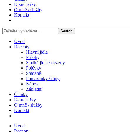
E-kuchařky
O mně / služby
Kontakt
Úvod
Recepty
Hlavní jídla
Přílohy
Sladká jídla / dezerty
Polévky
Snídaně
Pomazánky / dipy
Nápoje
Základní
Články
E-kuchařky
O mně / služby
Kontakt
Úvod
Recepty