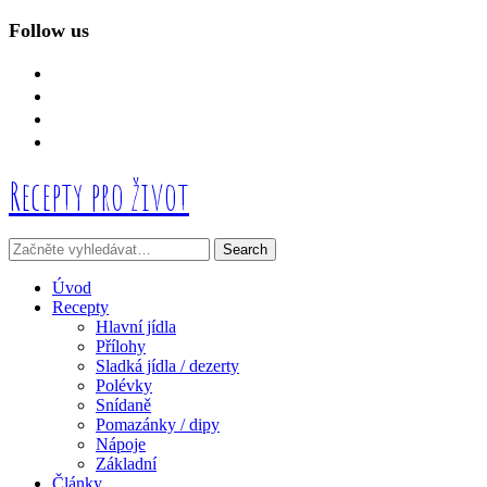
Follow us
facebook
instagram
linkedin
mail
Recepty pro život
Úvod
Recepty
Hlavní jídla
Přílohy
Sladká jídla / dezerty
Polévky
Snídaně
Pomazánky / dipy
Nápoje
Základní
Články