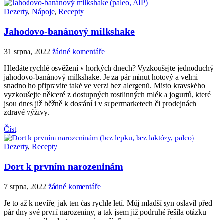
Dezerty
,
Nápoje
,
Recepty
Jahodovo-banánový milkshake
31 srpna, 2022
žádné komentáře
Hledáte rychlé osvěžení v horkých dnech? Vyzkoušejte jednoduchý
jahodovo-banánový milkshake. Je za pár minut hotový a velmi
snadno ho připravíte také ve verzi bez alergenů. Místo kravského
vyzkoušejte některé z dostupných rostlinných mlék a jogurtů, které
jsou dnes již běžně k dostání i v supermarketech či prodejnách
zdravé výživy.
Číst
Dezerty
,
Recepty
Dort k prvním narozeninám
7 srpna, 2022
žádné komentáře
Je to až k nevíře, jak ten čas rychle letí. Můj mladší syn oslavil před
pár dny své první narozeniny, a tak jsem již podruhé řešila otázku