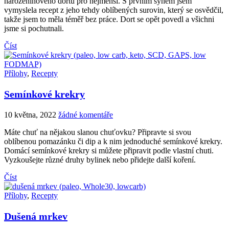
narozeninového dortu pro nejmenší. S prvním synem jsem
vymyslela recept z jeho tehdy oblíbených surovin, který se osvědčil,
takže jsem to měla téměř bez práce. Dort se opět povedl a všichni
jsme si pochutnali.
Číst
Přílohy
,
Recepty
Semínkové krekry
10 května, 2022
žádné komentáře
Máte chuť na nějakou slanou chuťovku? Připravte si svou
oblíbenou pomazánku či dip a k nim jednoduché semínkové krekry.
Domácí semínkové krekry si můžete připravit podle vlastní chuti.
Vyzkoušejte různé druhy bylinek nebo přidejte další koření.
Číst
Přílohy
,
Recepty
Dušená mrkev