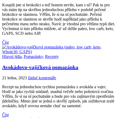
Koupili jste si brokolici a teď honem nevíte, kam s ní? Pak tu pro
vás mám tip na skvělou jednoduchou přílohu v podobě pečené
brokolice se slaninou. Věřím, že si na ní pochutnáte. Pečená
brokolice se slaninou se skvěle hodí například jako příloha k
pečenému masu nebo steaku. Navíc je vhodná pro většinu typů diet.
Vychutnat si tuto přílohu můžete, ať už držíte paleo, low carb, keto,
GAPS, SCD nebo AIP.
Číst
Hlavní jídla
,
Pomazánky
,
Recepty
Avokádovo-vajíčková pomazánka
21 ledna, 2023
žádné komentáře
Recept na jednoduchou rychlou pomazánku z avokáda a vajec.
Hodí se jako rychlá snídaně, snadná večeře nebo pohotová svačina.
Věřím, že si na ní pochutnáte a bude pro vás zajímavým zpestřením
jídelníčku. Mimo jiné se jedná o skvělý způsob, jak zužitkovat zralé
avokádo, když zrovna nemáte chuť na samotné.
Číst