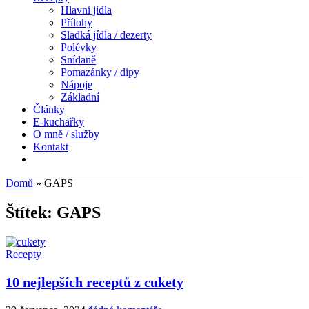
Hlavní jídla
Přílohy
Sladká jídla / dezerty
Polévky
Snídaně
Pomazánky / dipy
Nápoje
Základní
Články
E-kuchařky
O mně / služby
Kontakt
Domů
»
GAPS
Štítek:
GAPS
Recepty
10 nejlepších receptů z cukety