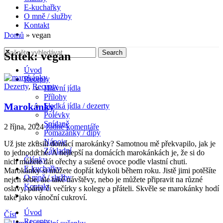
E-kuchařky
O mně / služby
Kontakt
Domů
»
vegan
Štítek:
vegan
Úvod
Recepty
Dezerty
,
Recepty
Hlavní jídla
Přílohy
Marokánky
Sladká jídla / dezerty
Polévky
Snídaně
2 října, 2024
žádné komentáře
Pomazánky / dipy
Nápoje
Už jste zkusili domácí marokánky? Samotnou mě překvapilo, jak je
Základní
to jednoduché. A nejlepší na domácích marokánkách je, že si do
Články
nich můžete dát ořechy a sušené ovoce podle vlastní chuti.
E-kuchařky
Marokánky si můžete dopřát kdykoli během roku. Jistě jimi potěšíte
O mně / služby
nejen sebe, ale také návštěvy, nebo je můžete připravit na různé
Kontakt
oslavy, párty či večírky s kolegy a přáteli. Skvěle se marokánky hodí
také jako vánoční cukroví.
Úvod
Číst
Recepty