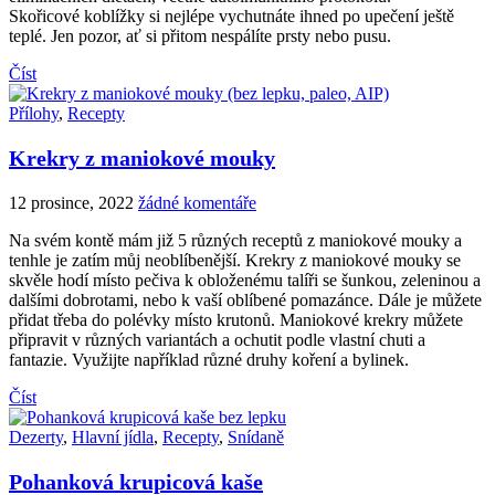
Skořicové koblížky si nejlépe vychutnáte ihned po upečení ještě
teplé. Jen pozor, ať si přitom nespálíte prsty nebo pusu.
Číst
Přílohy
,
Recepty
Krekry z maniokové mouky
12 prosince, 2022
žádné komentáře
Na svém kontě mám již 5 různých receptů z maniokové mouky a
tenhle je zatím můj neoblíbenější. Krekry z maniokové mouky se
skvěle hodí místo pečiva k obloženému talíři se šunkou, zeleninou a
dalšími dobrotami, nebo k vaší oblíbené pomazánce. Dále je můžete
přidat třeba do polévky místo krutonů. Maniokové krekry můžete
připravit v různých variantách a ochutit podle vlastní chuti a
fantazie. Využijte například různé druhy koření a bylinek.
Číst
Dezerty
,
Hlavní jídla
,
Recepty
,
Snídaně
Pohanková krupicová kaše