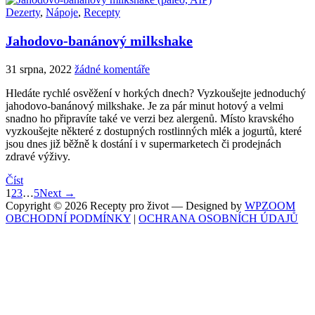
Dezerty
,
Nápoje
,
Recepty
Jahodovo-banánový milkshake
31 srpna, 2022
žádné komentáře
Hledáte rychlé osvěžení v horkých dnech? Vyzkoušejte jednoduchý
jahodovo-banánový milkshake. Je za pár minut hotový a velmi
snadno ho připravíte také ve verzi bez alergenů. Místo kravského
vyzkoušejte některé z dostupných rostlinných mlék a jogurtů, které
jsou dnes již běžně k dostání i v supermarketech či prodejnách
zdravé výživy.
Číst
1
2
3
…
5
Next →
Copyright © 2026 Recepty pro život
— Designed by
WPZOOM
OBCHODNÍ PODMÍNKY
|
OCHRANA OSOBNÍCH ÚDAJŮ