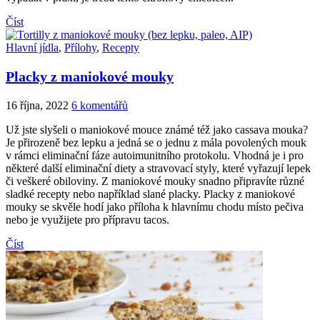
Číst
Hlavní jídla
,
Přílohy
,
Recepty
Placky z maniokové mouky
16 října, 2022
6 komentářů
Už jste slyšeli o maniokové mouce známé též jako cassava mouka?
Je přirozeně bez lepku a jedná se o jednu z mála povolených mouk
v rámci eliminační fáze autoimunitního protokolu. Vhodná je i pro
některé další eliminační diety a stravovací styly, které vyřazují lepek
či veškeré obiloviny. Z maniokové mouky snadno připravíte různé
sladké recepty nebo například slané placky. Placky z maniokové
mouky se skvěle hodí jako příloha k hlavnímu chodu místo pečiva
nebo je využijete pro přípravu tacos.
Číst