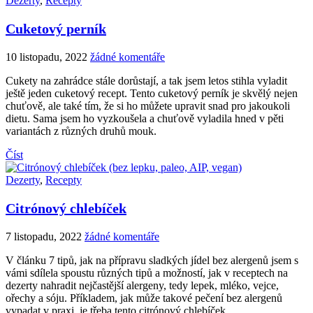
Dezerty
,
Recepty
Cuketový perník
10 listopadu, 2022
žádné komentáře
Cukety na zahrádce stále dorůstají, a tak jsem letos stihla vyladit
ještě jeden cuketový recept. Tento cuketový perník je skvělý nejen
chuťově, ale také tím, že si ho můžete upravit snad pro jakoukoli
dietu. Sama jsem ho vyzkoušela a chuťově vyladila hned v pěti
variantách z různých druhů mouk.
Číst
Dezerty
,
Recepty
Citrónový chlebíček
7 listopadu, 2022
žádné komentáře
V článku 7 tipů, jak na přípravu sladkých jídel bez alergenů jsem s
vámi sdílela spoustu různých tipů a možností, jak v receptech na
dezerty nahradit nejčastější alergeny, tedy lepek, mléko, vejce,
ořechy a sóju. Příkladem, jak může takové pečení bez alergenů
vypadat v praxi, je třeba tento citrónový chlebíček.