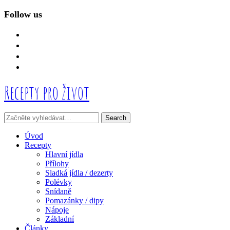
Follow us
facebook
instagram
linkedin
mail
Recepty pro život
Úvod
Recepty
Hlavní jídla
Přílohy
Sladká jídla / dezerty
Polévky
Snídaně
Pomazánky / dipy
Nápoje
Základní
Články