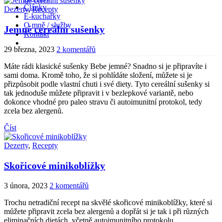
Články
Dezerty
,
Recepty
E-kuchařky
O mně / služby
Jemné cereální sušenky
Kontakt
29 března, 2023
2 komentářů
Máte rádi klasické sušenky Bebe jemné? Snadno si je připravíte i
sami doma. Kromě toho, že si pohlídáte složení, můžete si je
přizpůsobit podle vlastní chuti i své diety. Tyto cereální sušenky si
tak jednoduše můžete připravit i v bezlepkové variantě, nebo
dokonce vhodné pro paleo stravu či autoimunitní protokol, tedy
zcela bez alergenů.
Číst
Dezerty
,
Recepty
Skořicové minikoblížky
3 února, 2023
2 komentářů
Trochu netradiční recept na skvělé skořicové minikoblížky, které si
můžete připravit zcela bez alergenů a dopřát si je tak i při různých
eliminačních dietách, včetně autoimunitního protokolu.