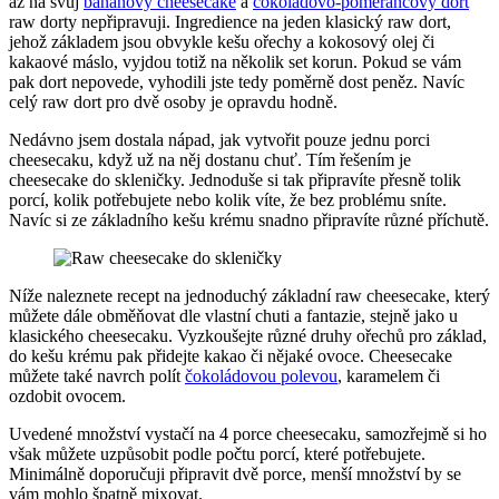
až na svůj
banánový cheesecake
a
čokoládovo-pomerančový dort
raw dorty nepřipravuji. Ingredience na jeden klasický raw dort,
jehož základem jsou obvykle kešu ořechy a kokosový olej či
kakaové máslo, vyjdou totiž na několik set korun. Pokud se vám
pak dort nepovede, vyhodili jste tedy poměrně dost peněz. Navíc
celý raw dort pro dvě osoby je opravdu hodně.
Nedávno jsem dostala nápad, jak vytvořit pouze jednu porci
cheesecaku, když už na něj dostanu chuť. Tím řešením je
cheesecake do skleničky. Jednoduše si tak připravíte přesně tolik
porcí, kolik potřebujete nebo kolik víte, že bez problému sníte.
Navíc si ze základního kešu krému snadno připravíte různé příchutě.
Níže naleznete recept na jednoduchý základní raw cheesecake, který
můžete dále obměňovat dle vlastní chuti a fantazie, stejně jako u
klasického cheesecaku. Vyzkoušejte různé druhy ořechů pro základ,
do kešu krému pak přidejte kakao či nějaké ovoce. Cheesecake
můžete také navrch polít
čokoládovou polevou
, karamelem či
ozdobit ovocem.
Uvedené množství vystačí na 4 porce cheesecaku, samozřejmě si ho
však můžete uzpůsobit podle počtu porcí, které potřebujete.
Minimálně doporučuji připravit dvě porce, menší množství by se
vám mohlo špatně mixovat.