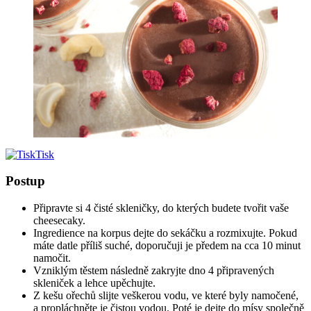
Tisk
Postup
Připravte si 4 čisté skleničky, do kterých budete tvořit vaše
cheesecaky.
Ingredience na korpus dejte do sekáčku a rozmixujte. Pokud
máte datle příliš suché, doporučuji je předem na cca 10 minut
namočit.
Vzniklým těstem následně zakryjte dno 4 připravených
skleniček a lehce upěchujte.
Z kešu ořechů slijte veškerou vodu, ve které byly namočené,
a propláchněte je čistou vodou. Poté je dejte do mísy společně