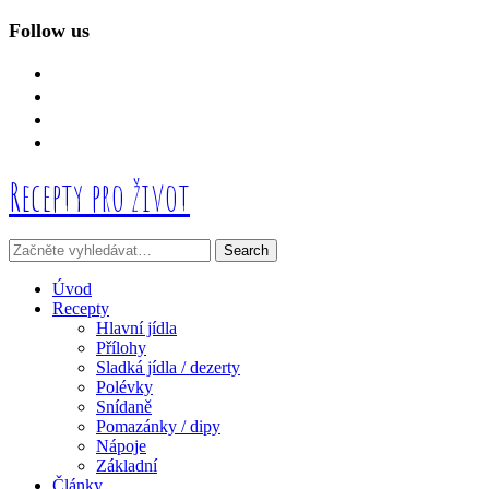
Follow us
facebook
instagram
linkedin
mail
Recepty pro život
Úvod
Recepty
Hlavní jídla
Přílohy
Sladká jídla / dezerty
Polévky
Snídaně
Pomazánky / dipy
Nápoje
Základní
Články