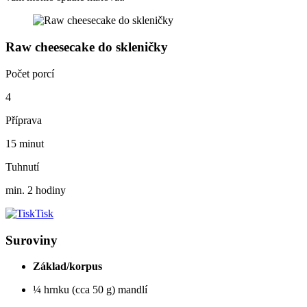
Raw cheesecake do skleničky
Počet porcí
4
Příprava
15 minut
Tuhnutí
min. 2 hodiny
Tisk
Suroviny
Základ/korpus
¼ hrnku (cca 50 g) mandlí