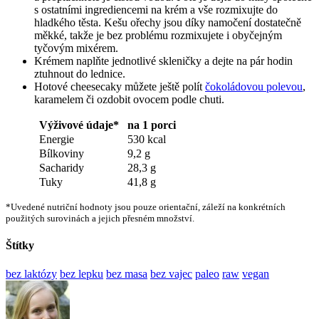
s ostatními ingrediencemi na krém a vše rozmixujte do
hladkého těsta. Kešu ořechy jsou díky namočení dostatečně
měkké, takže je bez problému rozmixujete i obyčejným
tyčovým mixérem.
Krémem naplňte jednotlivé skleničky a dejte na pár hodin
ztuhnout do lednice.
Hotové cheesecaky můžete ještě polít
čokoládovou polevou
,
karamelem či ozdobit ovocem podle chuti.
Výživové údaje*
na 1 porci
Energie
530 kcal
Bílkoviny
9,2 g
Sacharidy
28,3 g
Tuky
41,8 g
*Uvedené nutriční hodnoty jsou pouze orientační, záleží na konkrétních
použitých surovinách a jejich přesném množství.
Štítky
bez laktózy
bez lepku
bez masa
bez vajec
paleo
raw
vegan