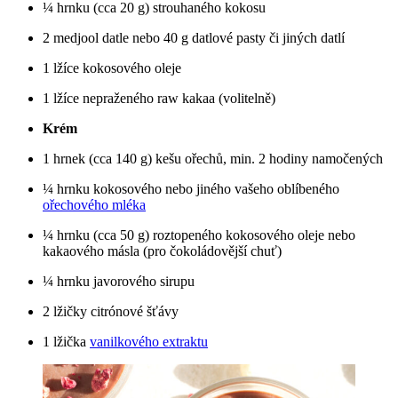
¼ hrnku (cca 20 g) strouhaného kokosu
2 medjool datle nebo 40 g datlové pasty či jiných datlí
1 lžíce kokosového oleje
1 lžíce nepraženého raw kakaa (volitelně)
Krém
1 hrnek (cca 140 g) kešu ořechů, min. 2 hodiny namočených
¼ hrnku kokosového nebo jiného vašeho oblíbeného
ořechového mléka
¼ hrnku (cca 50 g) roztopeného kokosového oleje nebo
kakaového másla (pro čokoládovější chuť)
¼ hrnku javorového sirupu
2 lžičky citrónové šťávy
1 lžička
vanilkového extraktu