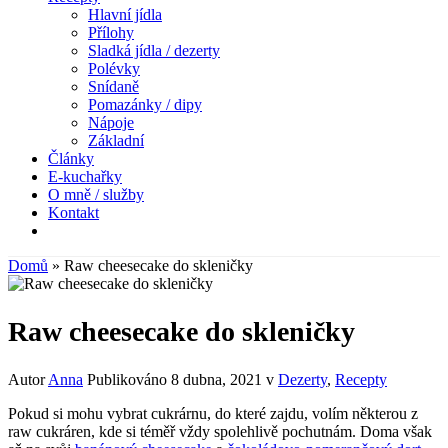
Hlavní jídla
Přílohy
Sladká jídla / dezerty
Polévky
Snídaně
Pomazánky / dipy
Nápoje
Základní
Články
E-kuchařky
O mně / služby
Kontakt
Domů
»
Raw cheesecake do skleničky
Raw cheesecake do skleničky
Autor
Anna
Publikováno
8 dubna, 2021
v
Dezerty
,
Recepty
Pokud si mohu vybrat cukrárnu, do které zajdu, volím některou z
raw cukráren, kde si téměř vždy spolehlivě pochutnám. Doma však