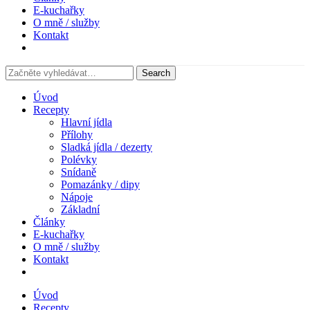
E-kuchařky
O mně / služby
Kontakt
Úvod
Recepty
Hlavní jídla
Přílohy
Sladká jídla / dezerty
Polévky
Snídaně
Pomazánky / dipy
Nápoje
Základní
Články
E-kuchařky
O mně / služby
Kontakt
Úvod
Recepty