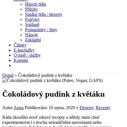
Hlavní jídla
Přílohy
Sladká jídla / dezerty
Polévky
Snídaně
Pomazánky / dipy
Nápoje
Základní
Články
E-kuchařky
O mně / služby
Kontakt
Domů
»
Čokoládový pudink z květáku
Čokoládový pudink z květáku
Autor
Anna
Publikováno
10 srpna, 2020
v
Dezerty
,
Recepty
Ráda zkouším nové zdravé recepty a někdy mám chuť
experimentovat i s trochu netradičními surovinami nebo