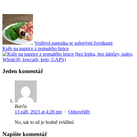
Vepřová panenka se sušenými švestkami
Kuře na paprice z pomalého hrnce
Jeden komentář
Barča
13 září, 2023 at 4:28 pm
·
Odpovědět
No, tak to už je hodně zvláštní.
Napište komentář