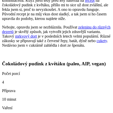
kombinacemi. Když jsem tedy před lety natrefila na
recept
na
čokoládový pudink z květáku, přišlo mi to sice už dost zvláštní, ale
řekla jsem si, proč to nevyzkoušet. A ono to opravdu funguje.
Původní recept je na můj vkus dost sladký, a tak jsem si ho časem
upravila do podoby, kterou najdete níže.
Nebojte, opravdu jsem se nezbláznila. Používat
zeleninu do různých
dezertů
je skvělý způsob, jak vytvořit jejich zdravější variantu.
Takový
mrkvový dort
je v posledních letech velmi populární. Různé
zákusky se připravují také z červené řepy, batát, dýně nebo
cukety
.
Nedávno jsem v cukrárně zahlédla i dort ze špenátu.
Čokoládový pudink z květáku (paleo, AIP, vegan)
Počet porcí
4
Příprava
10 minut
Vaření