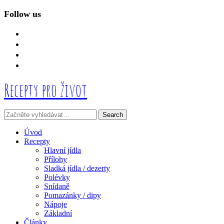
Follow us
facebook
instagram
linkedin
mail
Recepty pro život
Úvod
Recepty
Hlavní jídla
Přílohy
Sladká jídla / dezerty
Polévky
Snídaně
Pomazánky / dipy
Nápoje
Základní
Články