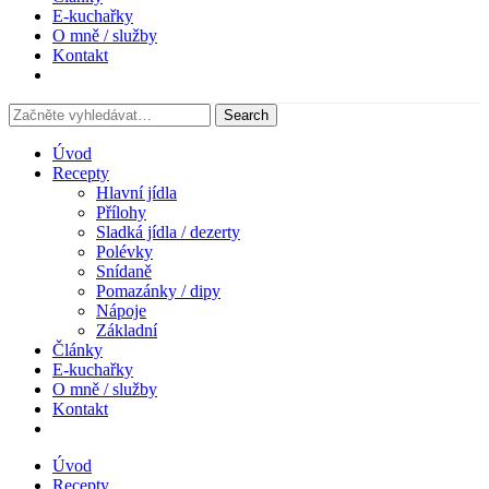
E-kuchařky
O mně / služby
Kontakt
Úvod
Recepty
Hlavní jídla
Přílohy
Sladká jídla / dezerty
Polévky
Snídaně
Pomazánky / dipy
Nápoje
Základní
Články
E-kuchařky
O mně / služby
Kontakt
Úvod
Recepty