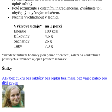
úplně měkký.
Poté rozmixujte s ostatními ingrediencemi. Zvládnete to i
obyčejným tyčovým mixérem.
Nechte vychladnout v lednici.
Výživové údaje*
na 1 porci
Energie
180 kcal
Bílkoviny
4,6 g
Sacharidy
26 g
Tuky
7,3 g
*Uvedené nutriční hodnoty jsou pouze orientační, záleží na konkrétních
použitých surovinách a jejich přesném množství.
Štítky
AIP
bez cukru
bez laktózy
bez lepku
bez masa
bez vajec
paleo
pro
děti
vegan