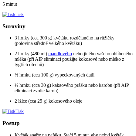
5 minut
Tisk
Suroviny
3 hrnky (cca 300 g) květáku rozdělaného na růžičky
(polovina středně velkého květáku)
2 hrnky (480 ml)
mandlového
nebo jiného vašeho oblíbeného
mléka (při AIP eliminaci použijte kokosové nebo mléko z
tygřích ořechů)
½ hrnku (cca 100 g) vypeckovaných datlí
¼ hrnku (cca 30 g) kakaového prášku nebo karobu (při AIP
eliminaci zvolte karob)
2 lžíce (cca 25 g) kokosového oleje
Tisk
Postup
Květák spařte na pařáku. Stačí 5 minut, aby nebyl květák