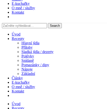
E-kuchařky
O mně / služby
Kontakt
Úvod
Recepty
Hlavní jídla
Přílohy
Sladká jídla / dezerty
Polévky
Snídaně
Pomazánky / dipy
Nápoje
Základní
Články
E-kuchařky
O mně / služby
Kontakt
Úvod
Recepty