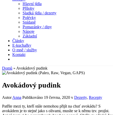
Hlavní jídla
Přílohy
Sladká jídla / dezerty
Polévky
Snídaně
Pomazánky / dipy
Nápoje
Základní
Články
E-kuchařky
O mně / služby
Kontakt
Domů
»
Avokádový pudink
Avokádový pudink
Autor
Anna
Publikováno
19 června, 2020
v
Dezerty
,
Recepty
Patříte mezi ty, kteří stále nemohou přijít na chuť avokádu? S
avokádem je to stejné jako s olivami, musíte se k němu tzv. projíst.