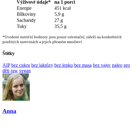
Výživové údaje*
na 1 porci
Energie
451 kcal
Bílkoviny
5,9 g
Sacharidy
27 g
Tuky
35,5 g
*Uvedené nutriční hodnoty jsou pouze orientační, záleží na konkrétních
použitých surovinách a jejich přesném množství.
Štítky
AIP
bez cukru
bez laktózy
bez lepku
bez masa
bez vajec
paleo
pro
děti
raw
vegan
Anna