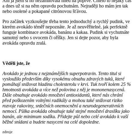
Ani já jsem si ho nezamilovala hned na poprvé. Chtělo to nějaký čas
a dnes už si na něm opravdu pochutnám. Nejraději ho mám jen tak
nebo osolené a pokapané citrónovou šťávou.
Pro začátek vyzkoušejte třeba tento jednoduchý a rychlý pudink, ve
kterém avokádo téměř nepoznáte. Je až neuvěřitelné, jak perfektně
funguje kombinace avokáda, banánu a kakaa. Pudink si vychutnáte
samotný nebo s ovocem či oříšky. Jen si dejte pozor, aby byla
avokáda opravdu zralá.
Věděli jste, že
Avokádo je jednou z nejznámějších superpotravin. Tento titul si
vysloužilo především díky vysokému obsahu zdravých tuků, které
pomáhají snižovat hladinu cholesterolu v krvi. Tuk tvoří kolem 25 %
hmotnosti avokáda a více než polovina z něj je mononenasycená.
Dále obsahuje avokádo množství antioxidantů, které nás chrání
před poškozením volnými radikály a mohou také snižovat riziko
rozvoje rakoviny, srdečních onemocnění a neurodegenerativních
nemocí. Půlka avokáda obsahuje také stejné množství draslíku jako
banán, ale minimum sodíku. Přidejte půl nebo celé avokádo k vaší
běžné snídani a budete nasyceni na celé dopoledne.
zdroje