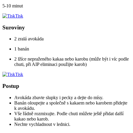
5-10 minut
Tisk
Suroviny
2 zralá avokáda
1 banán
2 lžíce nepraženého kakaa nebo karobu (může být i víc podle
chuti, při AIP eliminaci použijte karob)
Tisk
Postup
Avokáda zbavte slupky i pecky a dejte do mísy.
Banán oloupejte a společně s kakaem nebo karobem přidejte
k avokádu.
Vše řádně rozmixujte. Podle chuti můžete ještě přidat další
kakao nebo karob.
Nechte vychladnout v lednici.