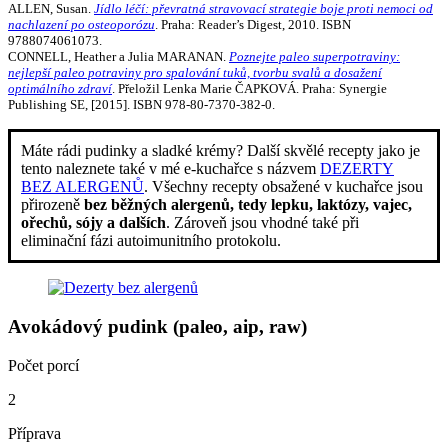
ALLEN, Susan.
Jídlo léčí: převratná stravovací strategie boje proti nemoci od
nachlazení po osteoporózu
. Praha: Reader’s Digest, 2010. ISBN
9788074061073.
CONNELL, Heather a Julia MARANAN.
Poznejte paleo superpotraviny:
nejlepší paleo potraviny pro spalování tuků, tvorbu svalů a dosažení
optimálního zdraví
. Přeložil Lenka Marie ČAPKOVÁ. Praha: Synergie
Publishing SE, [2015]. ISBN 978-80-7370-382-0.
Máte rádi pudinky a sladké krémy? Další skvělé recepty jako je
tento naleznete také v mé e-kuchařce s názvem
DEZERTY
BEZ ALERGENŮ
. Všechny recepty obsažené v kuchařce jsou
přirozeně
bez běžných alergenů, tedy lepku, laktózy, vajec,
ořechů, sójy a dalších
. Zároveň jsou vhodné také při
eliminační fázi autoimunitního protokolu.
Avokádový pudink (paleo, aip, raw)
Počet porcí
2
Příprava