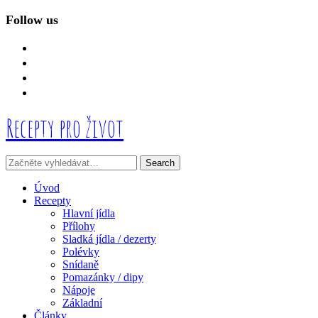
Follow us
facebook
instagram
linkedin
mail
Recepty pro život
Úvod
Recepty
Hlavní jídla
Přílohy
Sladká jídla / dezerty
Polévky
Snídaně
Pomazánky / dipy
Nápoje
Základní
Články