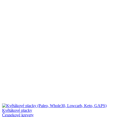
Květákové placky
Česnekové krevety