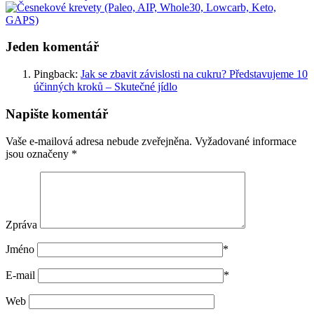
Jeden komentář
Pingback:
Jak se zbavit závislosti na cukru? Představujeme 10
účinných kroků – Skutečné jídlo
Napište komentář
Vaše e-mailová adresa nebude zveřejněna.
Vyžadované informace
jsou označeny
*
Zpráva
Jméno
*
E-mail
*
Web