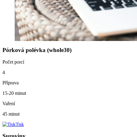
Pórková polévka (whole30)
Počet porcí
4
Příprava
15-20 minut
Vaření
45 minut
Tisk
Suroviny