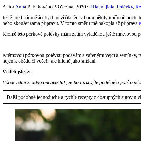
Autor
Anna
Publikováno
28 června, 2020
v
Hlavní jídla
,
Polévky
,
Re
Ještě před pár měsíci bych nevěřila, že si budu někdy upřímně pochut
nebo zkoušet sama připravit. V tomto směru mě nakopla až příprava
e
Kromě této pórkové polévky mám zatím vyladěnou ještě mrkvovou po
Krémovou pórkovou polévku podávám s vařenými vejci a semínky, takž
nejen k obědu či večeři, ale klidně jako snídani.
Věděli jste, že
Pórek velmi snadno omyjete tak, že ho rozkrojíte podélně a poté opl
Další podobné jednoduché a rychlé recepty z dostupných surovin 