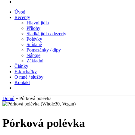
Úvod
Recepty
Hlavní jídla
Přílohy
Sladká jídla / dezerty
Polévky
Snídaně
Pomazánky / dipy
Nápoje
Základní
Články
E-kuchařky
O mně / služby
Kontakt
Domů
»
Pórková polévka
Pórková polévka