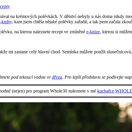
cepty
návat na krémových polévkách. V dětství nebyly u nás doma nikdy moc p
-knihy
, kam jsem chtěla nějaké polévky zařadit, a tak jsem začala zkou
lévku, na kterou naleznete recept ve zmíněné
e-knize
, kterou si můžet
e mi zastane celý hlavní chod. Semínka můžete použít slunečnicová, d
áchnete pod tekoucí vodou ve
dřezu
. Pro lepší představu se podívejte na
vhodné (nejen) pro program Whole30 naleznete v mé
kuchařce WHOL