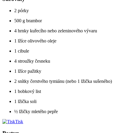
2 pórky
500 g brambor
4 hrnky kuřecího nebo zeleninového vývaru
1 lžíce olivového oleje
1 cibule
4 stroužky česneku
1 lžíce pažitky
2 snítky čerstvého tymiánu (nebo 1 lžička sušeného)
1 bobkový list
1 lžička soli
½ lžičky mletého pepře
Tisk