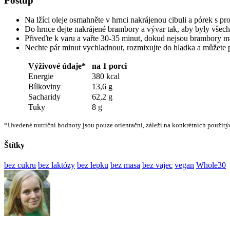
Postup
Na lžíci oleje osmahněte v hrnci nakrájenou cibuli a pórek s p
Do hrnce dejte nakrájené brambory a vývar tak, aby byly všech
Přiveďte k varu a vařte 30-35 minut, dokud nejsou brambory m
Nechte pár minut vychladnout, rozmixujte do hladka a můžete 
Výživové údaje*
na 1 porci
Energie
380 kcal
Bílkoviny
13,6 g
Sacharidy
62,2 g
Tuky
8 g
*Uvedené nutriční hodnoty jsou pouze orientační, záleží na konkrétních použitý
Štítky
bez cukru
bez laktózy
bez lepku
bez masa
bez vajec
vegan
Whole30