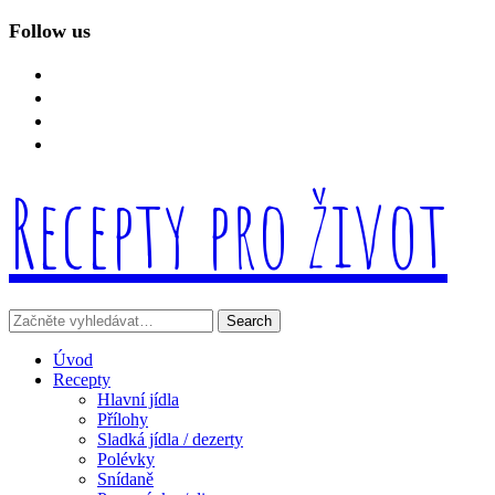
Follow us
facebook
instagram
linkedin
mail
Recepty pro život
Úvod
Recepty
Hlavní jídla
Přílohy
Sladká jídla / dezerty
Polévky
Snídaně