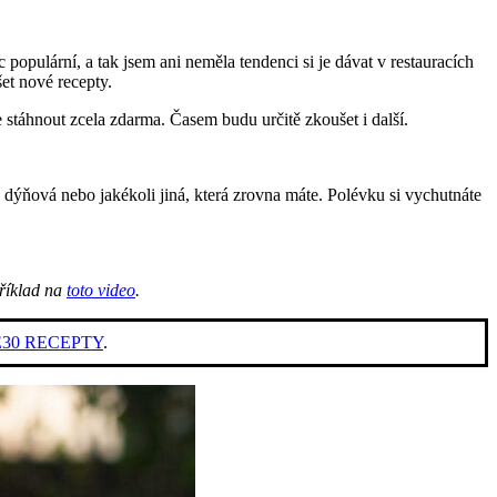
opulární, a tak jsem ani neměla tendenci si je dávat v restauracích
šet nové recepty.
e stáhnout zcela zdarma. Časem budu určitě zkoušet i další.
ýňová nebo jakékoli jiná, která zrovna máte. Polévku si vychutnáte
příklad na
toto video
.
E30 RECEPTY
.