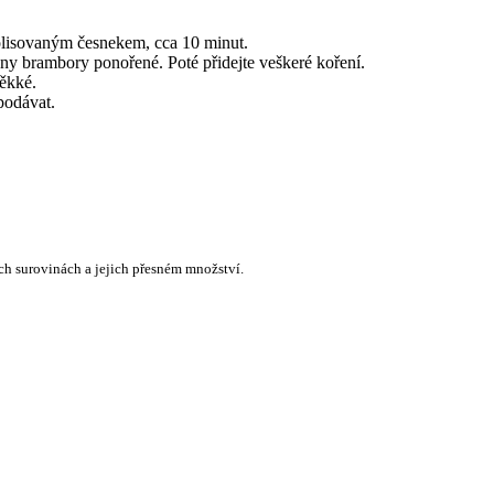
rolisovaným česnekem, cca 10 minut.
ny brambory ponořené. Poté přidejte veškeré koření.
ěkké.
podávat.
ch surovinách a jejich přesném množství.