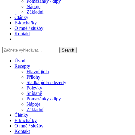
Pomazánky / dipy
Nápoje
Základní
Články
E-kuchařky
O mně / služby
Kontakt
Úvod
Recepty
Hlavní jídla
Přílohy
Sladká jídla / dezerty
Polévky
Snídaně
Pomazánky / dipy
Nápoje
Základní
Články
E-kuchařky
O mně / služby
Kontakt