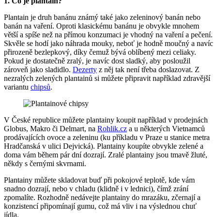
1. Co je plantain?
Plantain je druh banánu známý také jako zeleninový banán nebo
banán na vaření. Oproti klasickému banánu je obvykle mnohem
větší a spíše než na přímou konzumaci je vhodný na vaření a pečení.
Skvěle se hodí jako náhrada mouky, neboť je hodně moučný a navíc
přirozeně bezlepkový, díky čemuž bývá oblíbený mezi celiaky.
Pokud je dostatečně zralý, je navíc dost sladký, aby posloužil
zároveň jako sladidlo.
Dezerty
z něj tak není třeba doslazovat. Z
nezralých zelených plantainů si můžete připravit například zdravější
variantu
chipsů
.
V České republice můžete plantainy koupit například v prodejnách
Globus, Makro či Delmart, na
Rohlik.cz
a u některých Vietnamců
prodávajících ovoce a zeleninu (ku příkladu v Praze u stanice metra
Hradčanská v ulici Dejvická). Plantainy koupíte obvykle zelené a
doma vám během pár dní dozrají. Zralé plantainy jsou tmavě žluté,
někdy s černými skvrnami.
Plantainy můžete skladovat buď při pokojové teplotě, kde vám
snadno dozrají, nebo v chladu (klidně i v lednici), čímž zrání
zpomalíte. Rozhodně nedávejte plantainy do mrazáku, zčernají a
konzistencí připomínají gumu, což má vliv i na výslednou chuť
jídla.