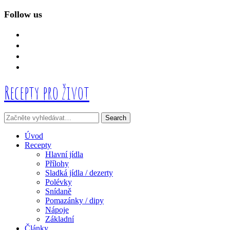
Follow us
facebook
instagram
linkedin
mail
Recepty pro život
Úvod
Recepty
Hlavní jídla
Přílohy
Sladká jídla / dezerty
Polévky
Snídaně
Pomazánky / dipy
Nápoje
Základní
Články