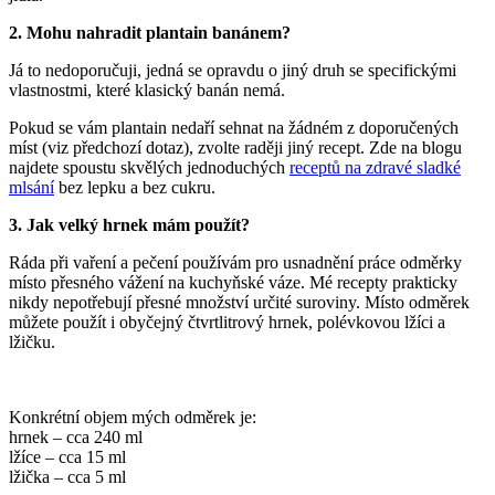
2. Mohu nahradit plantain banánem?
Já to nedoporučuji, jedná se opravdu o jiný druh se specifickými
vlastnostmi, které klasický banán nemá.
Pokud se vám plantain nedaří sehnat na žádném z doporučených
míst (viz předchozí dotaz), zvolte raději jiný recept. Zde na blogu
najdete spoustu skvělých jednoduchých
receptů na zdravé sladké
mlsání
bez lepku a bez cukru.
3. Jak velký hrnek mám použít?
Ráda při vaření a pečení používám pro usnadnění práce odměrky
místo přesného vážení na kuchyňské váze. Mé recepty prakticky
nikdy nepotřebují přesné množství určité suroviny. Místo odměrek
můžete použít i obyčejný čtvrtlitrový hrnek, polévkovou lžíci a
lžičku.
Konkrétní objem mých odměrek je:
hrnek – cca 240 ml
lžíce – cca 15 ml
lžička – cca 5 ml