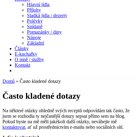
Hlavní jídla
Přílohy
Sladká jídla / dezerty
Polévky
Snídaně
Pomazánky / dipy
Nápoje
Základní
Články
E-kuchařky
O mně / služby
Kontakt
Domů
»
Často kladené dotazy
Často kladené dotazy
Na některé otázky ohledně svých receptů odpovídám tak často, že
jsem se rozhodla ty nejčastější dotazy sepsat přímo sem na blog.
Pokud byste na mě měli jakékoli další otázky, neváhejte mě
kontaktovat
, ať už prostřednictvím e-mailu nebo sociálních sítí.