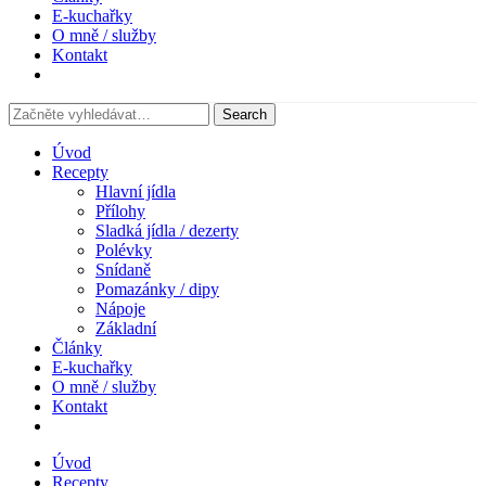
E-kuchařky
O mně / služby
Kontakt
Úvod
Recepty
Hlavní jídla
Přílohy
Sladká jídla / dezerty
Polévky
Snídaně
Pomazánky / dipy
Nápoje
Základní
Články
E-kuchařky
O mně / služby
Kontakt
Úvod
Recepty